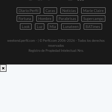
Diario Perfil
Caras
Noticias
Marie Claire
Fortuna
Hombre
Parabrisas
Supercampo
Look
Luz
Mia
Lunateen
BATimes
weekend.perfil.com -
| © Perfil.com 2006-2026 - Todos los derechos
reservados
Registro de Propiedad Intelectual: Nro.