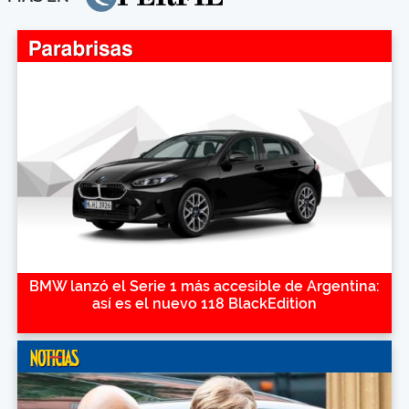
BMW lanzó el Serie 1 más accesible de Argentina:
así es el nuevo 118 BlackEdition