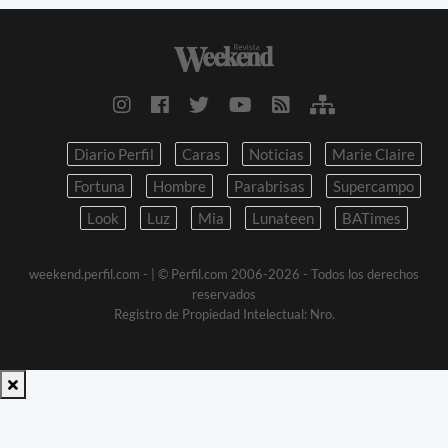
Diario Perfil
Caras
Noticias
Marie Claire
Fortuna
Hombre
Parabrisas
Supercampo
Look
Luz
Mia
Lunateen
BATimes
weekend.perfil.com -
| © Perfil.com 2006-2026 - Todos los derechos
reservados
Registro de Propiedad Intelectual: Nro.