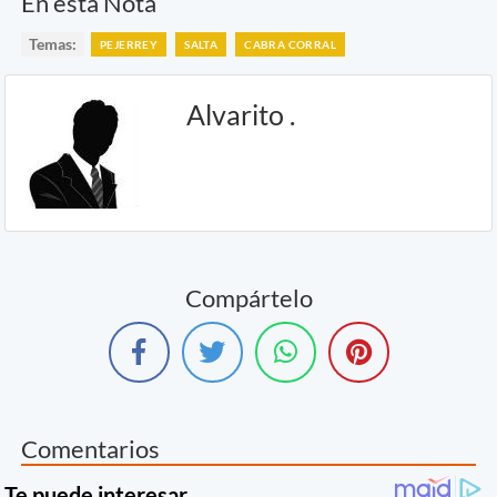
En esta Nota
Temas:
PEJERREY
SALTA
CABRA CORRAL
Alvarito .
Compártelo
Comentarios