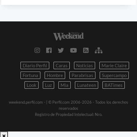
Diario Perfil
Caras
Noticias
Marie Claire
Fortuna
Hombre
Parabrisas
Supercampo
Look
Luz
Mia
Lunateen
BATimes
weekend.perfil.com -
| © Perfil.com 2006-2026 - Todos los derechos
reservados
Registro de Propiedad Intelectual: Nro.