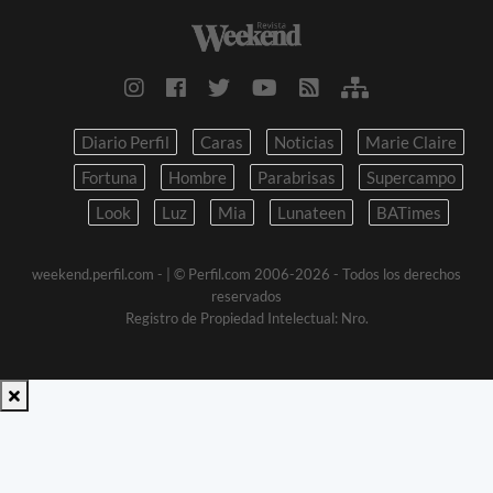
Diario Perfil
Caras
Noticias
Marie Claire
Fortuna
Hombre
Parabrisas
Supercampo
Look
Luz
Mia
Lunateen
BATimes
weekend.perfil.com -
| © Perfil.com 2006-2026 - Todos los derechos
reservados
Registro de Propiedad Intelectual: Nro.