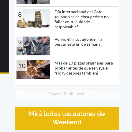
Día Internacional del Gato:
8
¿cuándo se celebra y cómo no
fallar en su cuidado
responsable?
Volvió el frío: ¿adónde ir a
9
pescar este fin de semana?
Más de 10 pizzas originales para
10
probar antes de que se vaya el
frío (y después también)
Espacio Publicitario
Mirá todos los autores de
Weekend