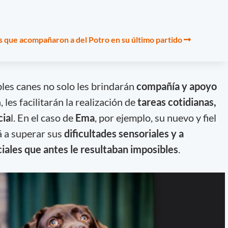
os que acompañaron a del Potro en su último partido
bles canes no solo les brindarán
compañía y apoyo
, les facilitarán la realización de
tareas cotidianas,
cia
l. En el caso de
Ema
, por ejemplo, su nuevo y fiel
 a superar sus
dificultades sensoriales y a
ciales que antes le resultaban imposibles
.