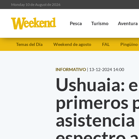
Monday 10 de August de 2026
Pesca
Turismo
Aventura
Temas del Día
Weekend de agosto
FAL
Pingüino
INFORMATIVO
|
13-12-2024 14:00
Ushuaia: e
primeros 
asistencia
espectro a