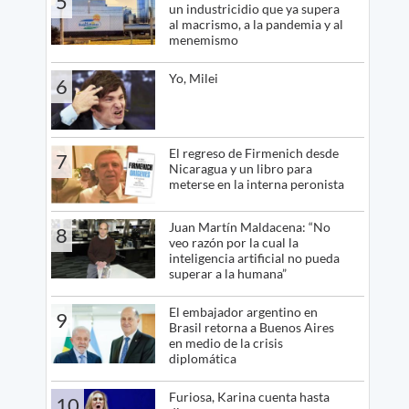
5
un industricidio que ya supera
al macrismo, a la pandemia y al
menemismo
Yo, Milei
6
El regreso de Firmenich desde
7
Nicaragua y un libro para
meterse en la interna peronista
Juan Martín Maldacena: “No
8
veo razón por la cual la
inteligencia artificial no pueda
superar a la humana”
El embajador argentino en
9
Brasil retorna a Buenos Aires
en medio de la crisis
diplomática
Furiosa, Karina cuenta hasta
10