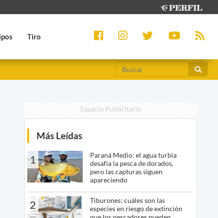
ipos
Tiro
Espacio Publicitario
Más Leídas
Paraná Medio: el agua turbia
1
desafía la pesca de dorados,
pero las capturas siguen
apareciendo
Tiburones: cuáles son las
2
especies en riesgo de extinción
que los pescadores pueden