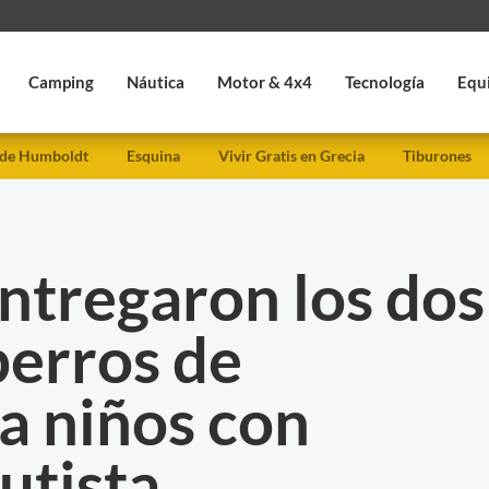
Camping
Náutica
Motor & 4x4
Tecnología
Equ
 de Humboldt
Esquina
Vivir Gratis en Grecia
Tiburones
ntregaron los dos
perros de
 a niños con
utista