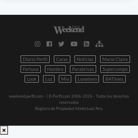
Diario Perfil
Caras
Noticias
Marie Claire
Fortuna
Hombre
Parabrisas
Supercampo
Look
Luz
Mia
Lunateen
BATimes
weekend.perfil.com -
| © Perfil.com 2006-2026 - Todos los derechos
reservados
Registro de Propiedad Intelectual: Nro.