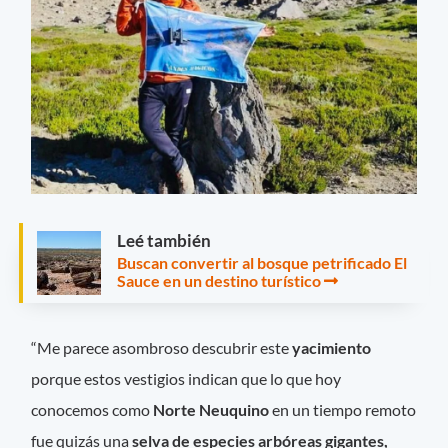
Leé también
Buscan convertir al bosque petrificado El
Sauce en un destino turístico
“Me parece asombroso descubrir este
yacimiento
porque estos vestigios indican que lo que hoy
conocemos como
Norte Neuquino
en un tiempo remoto
fue quizás una
selva de especies arbóreas gigantes,