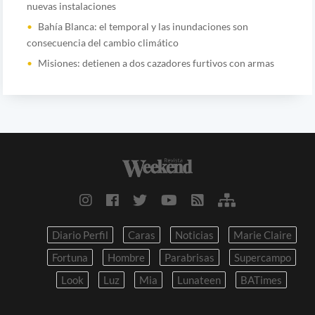
nuevas instalaciones
Bahía Blanca: el temporal y las inundaciones son
consecuencia del cambio climático
Misiones: detienen a dos cazadores furtivos con armas
Diario Perfil
Caras
Noticias
Marie Claire
Fortuna
Hombre
Parabrisas
Supercampo
Look
Luz
Mia
Lunateen
BATimes