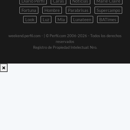
Diario Perfil
Caras
Noticias
Marie Claire
Fortuna
Hombre
Parabrisas
Supercampo
Look
Luz
Mia
Lunateen
BATimes
weekend.perfil.com -
| © Perfil.com 2006-2026 - Todos los derechos
reservados
Registro de Propiedad Intelectual: Nro.