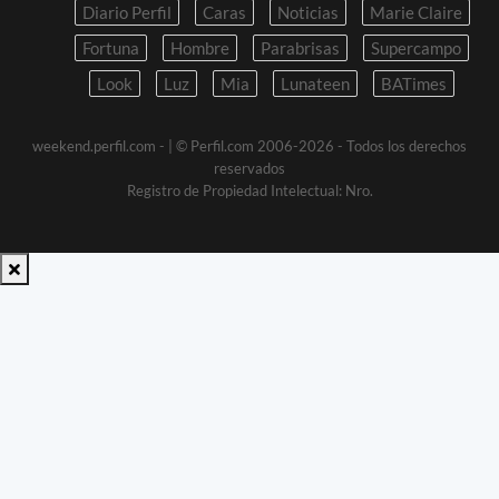
Diario Perfil
Caras
Noticias
Marie Claire
Fortuna
Hombre
Parabrisas
Supercampo
Look
Luz
Mia
Lunateen
BATimes
weekend.perfil.com -
| © Perfil.com 2006-2026 - Todos los derechos
reservados
Registro de Propiedad Intelectual: Nro.