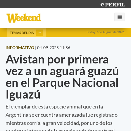
Friday 7 de August de 2026
TEMAS DEL DÍA
INFORMATIVO
|
04-09-2025 11:56
Avistan por primera
vez a un aguará guazú
en el Parque Nacional
Iguazú
El ejemplar de esta especie animal que en la
Argentina se encuentra amenazada fue registrado
mientras corría, a gran velocidad, por uno de los
senderos internos de la mencionada área natural