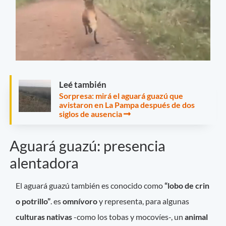
Leé también
Sorpresa: mirá el aguará guazú que
avistaron en La Pampa después de dos
siglos de ausencia
Aguará guazú: presencia
alentadora
El aguará guazú también es conocido como
“lobo de crin
o potrillo”
. es
omnívoro
y representa, para algunas
culturas nativas
-como los tobas y mocovíes-, un
animal