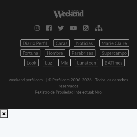
Diario Perfil
Caras
Noticias
Marie Claire
Fortuna
Hombre
Parabrisas
Supercampo
Look
Luz
Mia
Lunateen
BATimes
weekend.perfil.com -
| © Perfil.com 2006-2026 - Todos los derechos
reservados
Registro de Propiedad Intelectual: Nro.