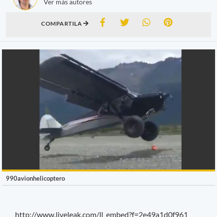
Ver más autores
COMPARTILA
990avionhelicoptero
http://www.liveleak.com/ll_embed?f=2e49a1d0f961