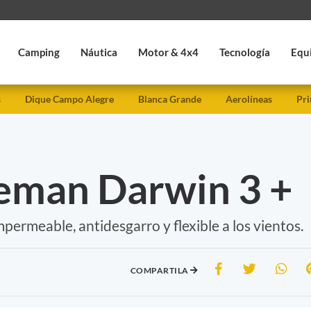
Camping
Náutica
Motor & 4x4
Tecnología
Equ
s
Dique Campo Alegre
Blanca Grande
Aerolíneas
Pri
eman Darwin 3 +
permeable, antidesgarro y flexible a los vientos.
COMPARTILA