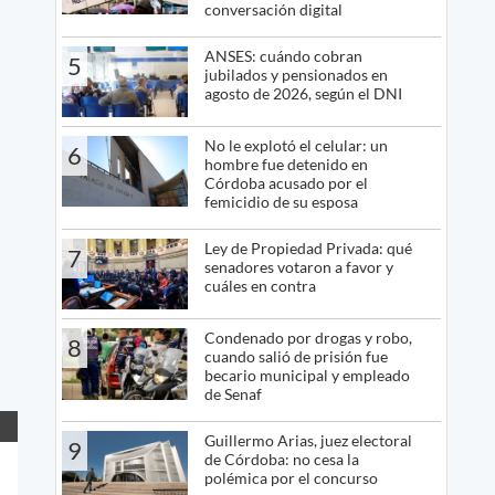
conversación digital
ANSES: cuándo cobran
5
jubilados y pensionados en
agosto de 2026, según el DNI
No le explotó el celular: un
6
hombre fue detenido en
Córdoba acusado por el
femicidio de su esposa
Ley de Propiedad Privada: qué
7
senadores votaron a favor y
cuáles en contra
Condenado por drogas y robo,
8
cuando salió de prisión fue
becario municipal y empleado
de Senaf
Guillermo Arias, juez electoral
9
de Córdoba: no cesa la
polémica por el concurso