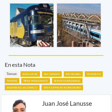
En esta Nota
Temas:
BARILOCHE
RECORRIDO
RÍO NEGRO
HORARIOS
TARIFAS
TREN PATAGONICO
SERVICIO REGIONAL
INGENIERO JACOBACCI
TREN EXPRESO RIONEGRINO
Juan José Lanusse