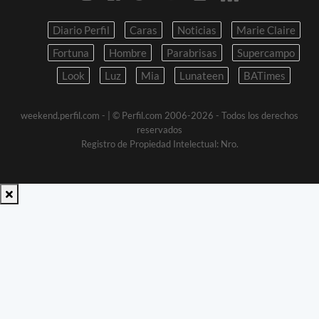
Diario Perfil
Caras
Noticias
Marie Claire
Fortuna
Hombre
Parabrisas
Supercampo
Look
Luz
Mia
Lunateen
BATimes
weekend.perfil.com -
| © Perfil.com 2006-2026 - Todos los derechos
reservados
Registro de Propiedad Intelectual: Nro.