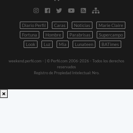
Diario Perfil
Caras
Noticias
Marie Claire
Fortuna
Hombre
Parabrisas
Supercampo
Look
Luz
Mia
Lunateen
BATimes
weekend.perfil.com -
| © Perfil.com 2006-2026 - Todos los derechos
reservados
Registro de Propiedad Intelectual: Nro.