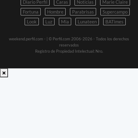
Diario Perfil
Caras
Noticias
Marie Claire
Fortuna
Hombre
Parabrisas
Supercampo
Look
Luz
Mia
Lunateen
BATimes
weekend.perfil.com -
| © Perfil.com 2006-2026 - Todos los derechos
reservados
Registro de Propiedad Intelectual: Nro.