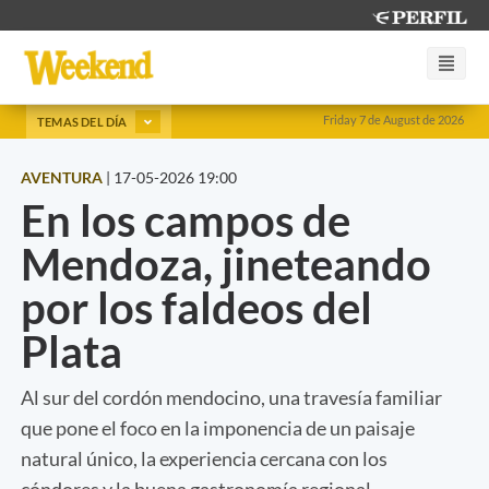
Friday 7 de August de 2026
TEMAS DEL DÍA
AVENTURA
|
17-05-2026 19:00
En los campos de
Mendoza, jineteando
por los faldeos del
Plata
Al sur del cordón mendocino, una travesía familiar
que pone el foco en la imponencia de un paisaje
natural único, la experiencia cercana con los
cóndores y la buena gastronomía regional.